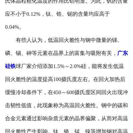
氏体晶粒粗化温度的作用比铝明显。为此，钒的含量
应不小于0.12%，钛、锆、铌的含量均应高于
0.04%。
有些人认为，低温回火脆性与钢中微量的锑、
磷、锡、砷等元素在晶界上的富集与吸附有关，
广东
硅铁
球厂家介绍添加1.5%～2.0%硅，能将发生低温
回火脆性的温度提高100摄氏度左右。在回火加热后
缓慢冷却条件下，在450～600摄氏度区间回火出现冲
击韧性低值，此现象称为高温回火脆性。钢中的碳和
合金元素通过影响杂质元素的晶界偏聚，从而对高温
回火脆性产生影响。钛、铬、锰、镍等增加钢对高温