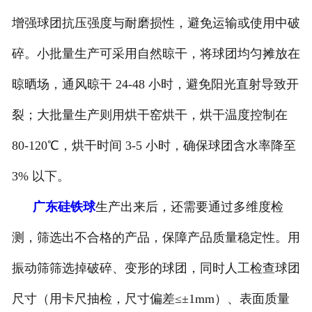
增强球团抗压强度与耐磨损性，避免运输或使用中破
碎。小批量生产可采用自然晾干，将球团均匀摊放在
晾晒场，通风晾干 24-48 小时，避免阳光直射导致开
裂；大批量生产则用烘干窑烘干，烘干温度控制在
80-120℃，烘干时间 3-5 小时，确保球团含水率降至
3% 以下。
广东硅铁球
生产出来后，还需要通过多维度检
测，筛选出不合格的产品，保障产品质量稳定性。用
振动筛筛选掉破碎、变形的球团，同时人工检查球团
尺寸（用卡尺抽检，尺寸偏差≤±1mm）、表面质量