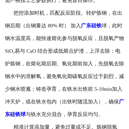
需严格按工艺参数执行，避免盲目操作。
把控添加时机，匹配反应阶段。转炉炼钢，在出
钢后期（出钢量达 80% 时） 加入
广东硅铁
球，此时
钢水温度高，能快速熔化参与脱氧反应，且脱氧产物
SiO₂易与 CaO 结合形成低熔点炉渣，上浮去除；电
炉炼钢，在熔化期后期、氧化期前加入，先脱氧去除
钢水中的溶解氧，避免氧化期碳氧反应过于剧烈，减
少钢水喷溅；铸造孕育，在铁水出铁前 5-10min加入
冲天炉，或在铁水包内（出铁时随流加入），确保
广
东硅铁球
与铁水充分混合，孕育反应均匀。
精准计算添加量，避免过量或不足。炼钢脱氧