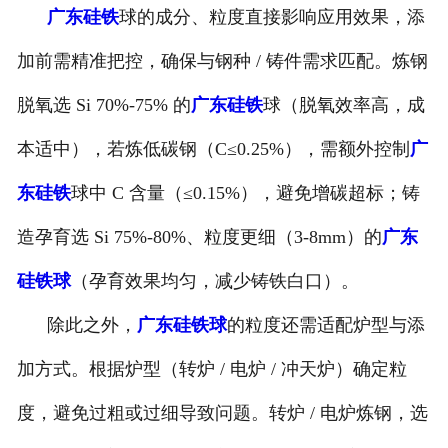
广东硅铁
球的成分、粒度直接影响应用效果，添
加前需精准把控，确保与钢种 / 铸件需求匹配。炼钢
脱氧选 Si 70%-75% 的
广东硅铁
球（脱氧效率高，成
本适中），若炼低碳钢（C≤0.25%），需额外控制
广
东硅铁
球中 C 含量（≤0.15%），避免增碳超标；铸
造孕育选 Si 75%-80%、粒度更细（3-8mm）的
广东
硅铁球
（孕育效果均匀，减少铸铁白口）。
除此之外，
广东硅铁球
的粒度还需适配炉型与添
加方式。根据炉型（转炉 / 电炉 / 冲天炉）确定粒
度，避免过粗或过细导致问题。转炉 / 电炉炼钢，选