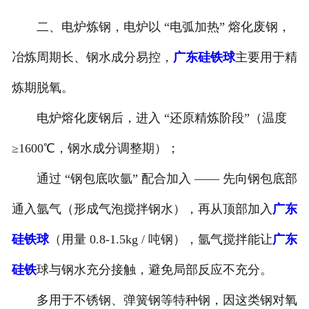
二、电炉炼钢，电炉以 “电弧加热” 熔化废钢，
冶炼周期长、钢水成分易控，
广东硅铁球
主要用于精
炼期脱氧。
电炉熔化废钢后，进入 “还原精炼阶段”（温度
≥1600℃，钢水成分调整期）；
通过 “钢包底吹氩” 配合加入 —— 先向钢包底部
通入氩气（形成气泡搅拌钢水），再从顶部加入
广东
硅铁球
（用量 0.8-1.5kg / 吨钢），氩气搅拌能让
广东
硅铁
球与钢水充分接触，避免局部反应不充分。
多用于不锈钢、弹簧钢等特种钢，因这类钢对氧