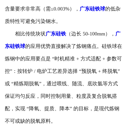
含量要求非常高（需≤0.003%），
广东硅铁球
的低杂
质特性可避免污染钢水。
相比传统块状
广东硅铁
（边长 50-100mm），
广
东硅铁球
的应用优势直接解决了炼钢痛点。硅铁球在
炼钢中的应用要点是 “时机精准 + 方式适配 + 参数可
控”：按转炉 / 电炉工艺差异选择 “预脱氧 + 终脱氧”
或 “精炼期脱氧”，通过喂线、随流、底吹氩等方式
保证均匀反应，同时控制用量、粒度及复合脱氧搭
配，实现 “降氧、提质、降本” 的目标，是现代炼钢
不可或缺的脱氧原料。