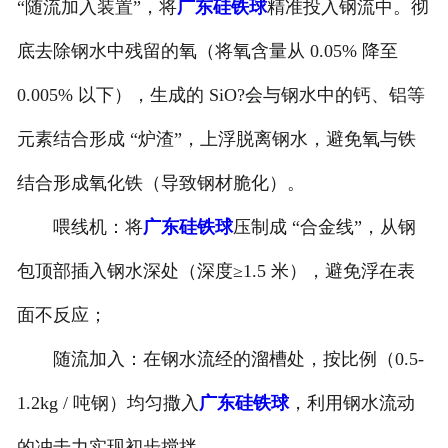
“随流加入装置”，将
广东硅铁球
精准投入钢流中。彻
底去除钢水中残留的氧（将氧含量从 0.05% 降至
0.005% 以下），生成的 SiO?会与钢水中的钙、铝等
元素结合形成 “炉渣”，上浮脱离钢水，避免氧与铁
结合形成氧化铁（导致钢材脆化）。
喂线机：将
广东硅铁球
压制成 “合金线”，从钢
包顶部插入钢水深处（深度≥1.5 米），避免浮在表
面不反应；
随流加入：在钢水流经的溜槽处，按比例（0.5-
1.2kg / 吨钢）均匀撒入
广东硅铁球
，利用钢水流动
的冲击力实现初步搅拌。