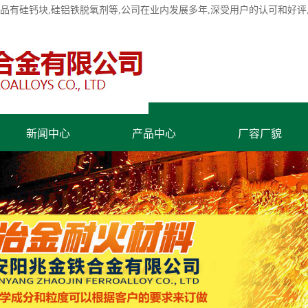
产品有
硅钙块
,硅铝铁脱氧剂等,公司在业内发展多年,深受用户的认可和好
新闻中心
产品中心
厂容厂貌