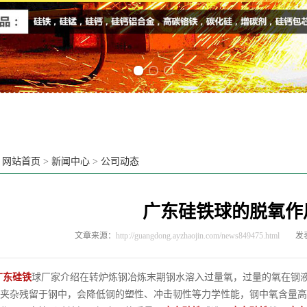
Previous slide
Next slide
：
网站首页
>
新闻中心
>
公司动态
广东硅铁球的脱氧作
文章来源：
http://guangdong.ayzhaojin.com/news849475.html
发表
广东硅铁
球厂家介绍在转炉炼钢冶炼末期钢水溶入过量氧，过量的氧在钢
夹杂残留于钢中，会降低钢的塑性、冲击韧性等力学性能，钢中氧含量高