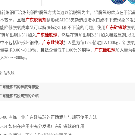
炼钢厂冶炼的钢种脱氧方式普遍以铝脱氧为主，铝脱氧的优点在于铝晶
本较高，且铝
广东脱氧剂
易形成Al2O3夹杂造成堵水口或不下流现象的
能降低脱氧成本又可以解决堵水口和不下流的问题。使用
广东硅铁球
脱氧
炉出钢1/5时加入
广东硅铁球
，然后在转炉出钢2/3时加入铝脱氧剂,以
中不包括矩形坯钢种，
广东硅铁球
加入量为每175吨钢加入100kg，铝脱氧
量要求0.06～0.10％，且锰含量低于1.00％的钢种，
广东硅铁球
加入量为每
200～300kg。
:
硅铁球
广东硅钡钙的粒度有哪些
广东硅钡钙脱氧剂的介绍
8-06
冶炼工业广东硅铁球的正确添加与规范使用方法
5-14
如何在应用中充分发挥广东硅铁球的作用