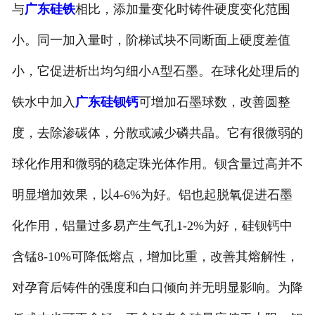
与
广东硅铁
相比，添加量变化时铸件硬度变化范围
小。同一加入量时，阶梯试块不同断面上硬度差值
小，它促进析出均匀细小A型石墨。在球化处理后的
铁水中加入
广东硅钡钙
可增加石墨球数，改善圆整
度，去除渗碳体，分散或减少磷共晶。它有很微弱的
球化作用和微弱的稳定珠光体作用。钡含量过高并不
明显增加效果，以4-6%为好。铝也起脱氧促进石墨
化作用，铝量过多易产生气孔1-2%为好，硅钡钙中
含锰8-10%可降低熔点，增加比重，改善其熔解性，
对孕育后铸件的强度和白口倾向并无明显影响。为降