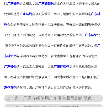
同
广东硅钙
合金相比，用
广东硅钡钙
合金作为钙源加入钢液中，加入的
钙量即使是
广东硅钙
合金加入量的一半时，钢液中的钙含量却是
广东硅
钙
合金的两倍左右，钙在钢液中也显著提高。充分显示钡在钢液中保护
了钙，降低了钙的氧化，从而达到了对钢液钙处理的目的。
广东硅铝
钙
与硅钡钙同为钙系的新型复合合金一直被许多的炼钢厂家所采购，但
广
东硅铝钙
与硅钡钙有着天壤之别，在元素含量上也有许多的不同之处，
广东硅铝
钙中铝元素含量较高，因此
广东硅铝钙
更适合脱氧脱硫的用
途，而硅钡钙就相对钡元素较高了，钡元素可以在炼钢中起到良好的
广
东孕育剂
的作用，因此厂家可以通过自己对产品的需求进行选购。
上一条：厂家介绍使用广东复合脱氧剂的优点