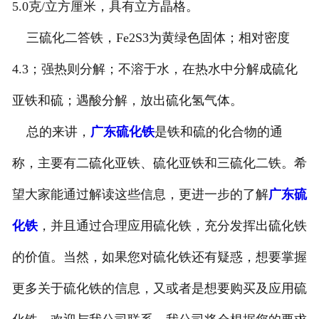
5.0克/立方厘米，具有立方晶格。
三硫化二答铁，Fe2S3为黄绿色固体；相对密度
4.3；强热则分解；不溶于水，在热水中分解成硫化
亚铁和硫；遇酸分解，放出硫化氢气体。
总的来讲，
广东硫化铁
是铁和硫的化合物的通
称，主要有二硫化亚铁、硫化亚铁和三硫化二铁。希
望大家能通过解读这些信息，更进一步的了解
广东硫
化铁
，并且通过合理应用硫化铁，充分发挥出硫化铁
的价值。当然，如果您对硫化铁还有疑惑，想要掌握
更多关于硫化铁的信息，又或者是想要购买及应用硫