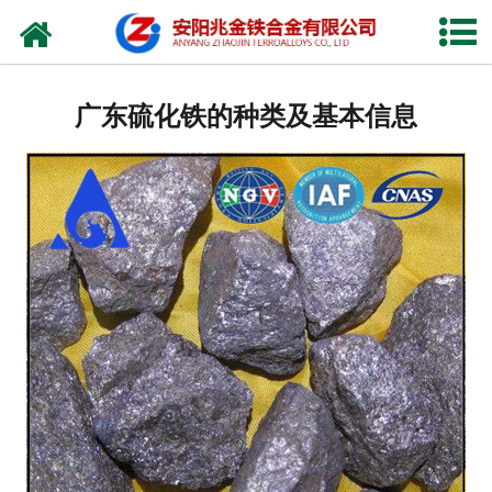
网站首页
公司概况
广东硫化铁的种类及基本信息
新闻中心
产品中心
厂容厂貌
视频中心
联系我们