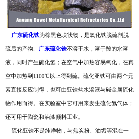
广东硫化铁
为棕黑色块状物，是氧化铁脱硫剂脱
硫后的产物。
广东硫化铁
不溶于水，溶于酸的水溶
液，同时产生硫化氢；在空气中加热容易氧化，在真
空中加热到1100℃以上得到硫。硫化亚铁可由两个元
素直接反应制得，也可由亚铁盐水溶液与碱金属硫化
物作用而得。在实验室中它可用来发生硫化氢气体；
还可用于陶瓷和油漆颜料工业。
硫化亚铁不是纯净物，与焦炭粉、油垢等混在一