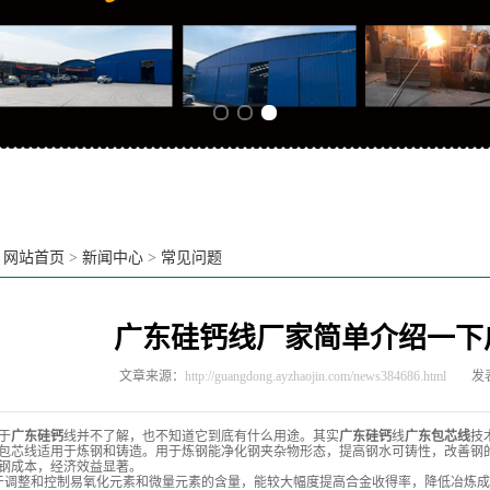
Previous slide
Next slide
：
网站首页
>
新闻中心
>
常见问题
广东硅钙线厂家简单介绍一下
文章来源：
http://guangdong.ayzhaojin.com/news384686.html
发表
于
广东硅钙
线并不了解，也不知道它到底有什么用途。其实
广东硅钙
线
广东包芯线
技
包芯线适用于炼钢和铸造。用于炼钢能净化钢夹杂物形态，提高钢水可铸性，改善钢
钢成本，经济效益显著。
调整和控制易氧化元素和微量元素的含量，能较大幅度提高合金收得率，降低冶炼成