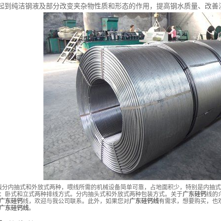
起到纯洁钢液及部分改变夹杂物性质和形态的作用，提高钢水质量、改善
分内抽式和外放式两种，喂线所需的机械设备简单可靠，占地面积少，特别是内抽式
卧式和立式两种排线方式。分内抽头式和外放式两种包装方式。关于
广东硅钙
线的
广东硅钙
线，欢迎与我公司联系。此外，如果您对
广东硅钙线
有需求，想要购买，也
广东硅钙线
。