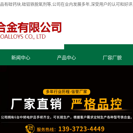
产品有
硅钙块
,硅铝铁脱氧剂等,公司在业内发展多年,深受用户的认可和好
新闻中心
产品中心
厂容厂貌