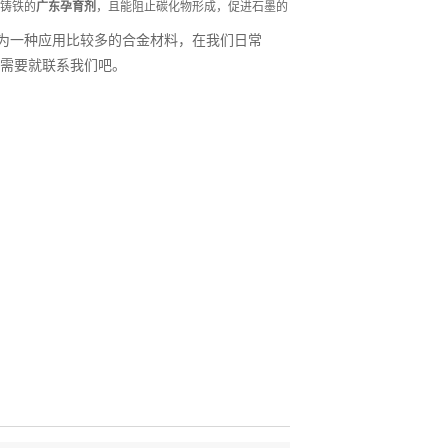
铸铁的
广东孕育剂
，且能阻止碳化物形成，促进石墨的
为一种应用比较多的合金材料，在我们日常
需要就联系我们吧。