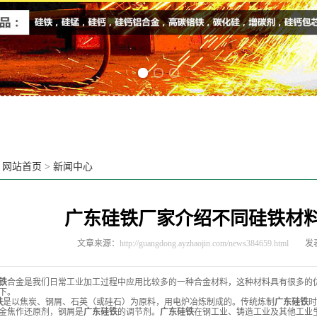
Previous slide
Next slide
：
网站首页
>
新闻中心
广东硅铁厂家介绍不同硅铁材
文章来源：
http://guangdong.ayzhaojin.com/news384659.html
发表
铁
合金是我们日常工业加工过程中应用比较多的一种合金材料，这种材料具有很多的
下。
铁
是以焦炭、钢屑、石英（或硅石）为原料，用电炉冶炼制成的。传统炼制
广东硅铁
时
金焦作还原剂，钢屑是
广东硅铁
的调节剂。
广东硅铁
在钢工业、铸造工业及其他工业