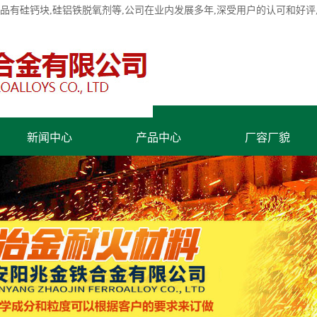
产品有
硅钙块
,硅铝铁脱氧剂等,公司在业内发展多年,深受用户的认可和好
新闻中心
产品中心
厂容厂貌