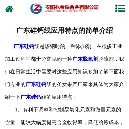
网站首页
公司概况
广东硅钙线应用特点的简单介绍
新闻中心
广东硅钙
线是炼钢时的一种添加剂，在很多工业
产品中心
加工过程中都十分常见的一种
广东脱氧剂
脱硫剂，我
厂容厂貌
们在日常生活中需要对这些应用知识多加了解下面我
视频中心
们专业的
广东硅钙
线的圣女果产厂家来具体为大家介
联系我们
绍一下
广东硅钙
线的应用特点：
1、有利于调整和控制易氧化元素和微量元素的
含量，能较大幅度提高合金收得率，降低冶炼成本，