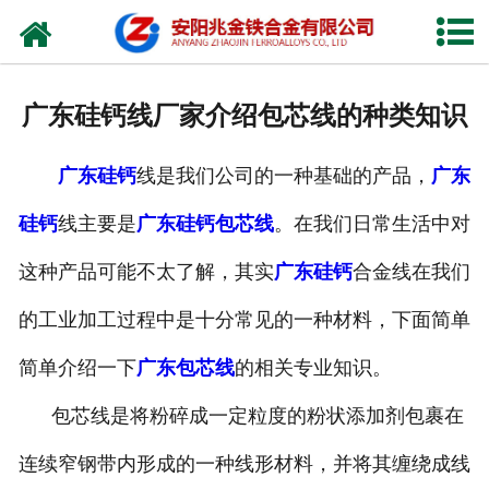
网站首页
公司概况
广东硅钙线厂家介绍包芯线的种类知识
新闻中心
广东硅钙
线是我们公司的一种基础的产品，
广东
产品中心
硅钙
线主要是
广东硅钙包芯线
。在我们日常生活中对
厂容厂貌
这种产品可能不太了解，其实
广东硅钙
合金线在我们
视频中心
的工业加工过程中是十分常见的一种材料，下面简单
联系我们
简单介绍一下
广东包芯线
的相关专业知识。
包芯线是将粉碎成一定粒度的粉状添加剂包裹在
连续窄钢带内形成的一种线形材料，并将其缠绕成线